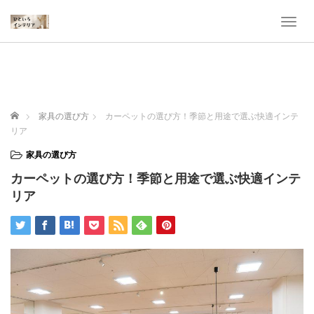
T
o
g
g
l
e
n
ホーム
家具の選び方
カーペットの選び方！季節と用途で選ぶ快適インテ
a
リア
v
i
家具の選び方
g
カーペットの選び方！季節と用途で選ぶ快適インテ
a
t
リア
i
o
n